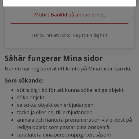
Mobilt BankId på annan enhet
Har du inte ett konto? Registrera dig här!
Såhär fungerar Mina sidor
När du har registrerat ett konto på Mina sidor kan du:
Som sökande:
ställa dig i kö för att kunna söka lediga objekt
söka objekt
se sökta objekt och erbjudanden
tacka ja eller nej till erbjudanden
anmäla och hantera prenumeration via e-post på
lediga objekt som passar dina önskemål
uppdatera dina personuppgifter, såsom