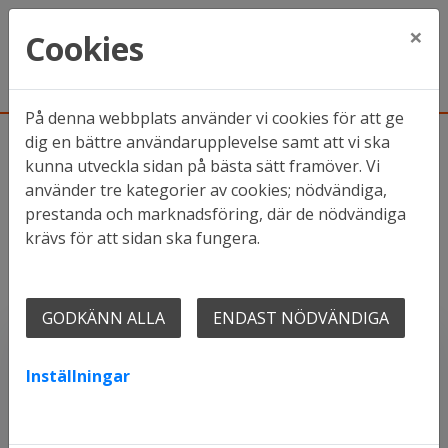
×
Cookies
På denna webbplats använder vi cookies för att ge
dig en bättre användarupplevelse samt att vi ska
kunna utveckla sidan på bästa sätt framöver. Vi
Hem
Mina sidor
använder tre kategorier av cookies; nödvändiga,
prestanda och marknadsföring, där de nödvändiga
krävs för att sidan ska fungera.
Mina sidor
Mobilt BankID
Lösenord
GODKÄNN ALLA
ENDAST NÖDVÄNDIGA
Inställningar
Starta Mobilt BankID