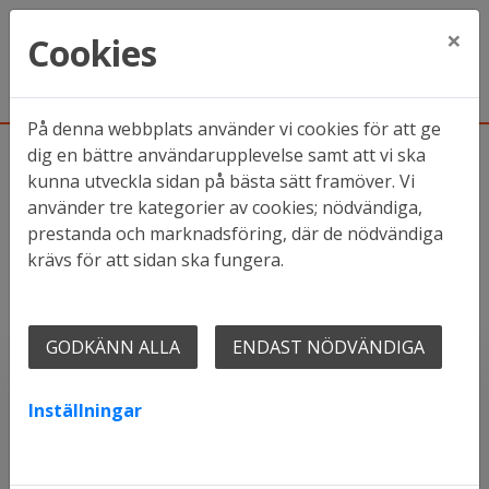
×
Cookies
På denna webbplats använder vi cookies för att ge
dig en bättre användarupplevelse samt att vi ska
kunna utveckla sidan på bästa sätt framöver. Vi
Hem
Mina sidor
använder tre kategorier av cookies; nödvändiga,
prestanda och marknadsföring, där de nödvändiga
krävs för att sidan ska fungera.
Mina sidor
Mobilt BankID
Lösenord
GODKÄNN ALLA
ENDAST NÖDVÄNDIGA
Inställningar
Starta Mobilt BankID