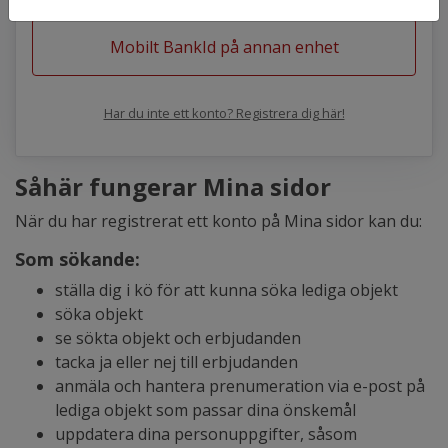
Mobilt BankId på annan enhet
Har du inte ett konto? Registrera dig här!
Såhär fungerar Mina sidor
När du har registrerat ett konto på Mina sidor kan du:
Som sökande:
ställa dig i kö för att kunna söka lediga objekt
söka objekt
se sökta objekt och erbjudanden
tacka ja eller nej till erbjudanden
anmäla och hantera prenumeration via e-post på
lediga objekt som passar dina önskemål
uppdatera dina personuppgifter, såsom