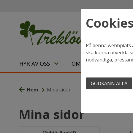
Cookie
På denna webbplats a
ska kunna utveckla si
nödvändiga, prestand
HYR AV OSS
OM OSS
GODKÄNN ALLA
Hem
Mina sidor
Mina sidor
Mobilt BankID
L