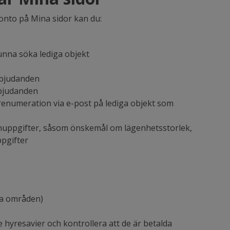
konto på Mina sidor kan du:
 kunna söka lediga objekt
rbjudanden
erbjudanden
enumeration via e-post på lediga objekt som
nuppgifter, såsom önskemål om lägenhetsstorlek,
pgifter
sa områden)
e hyresavier och kontrollera att de är betalda