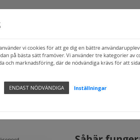
s
nvänder vi cookies för att ge dig en bättre användaruppleve
dan på bästa sätt framöver. Vi använder tre kategorier av c
a och marknadsföring, där de nödvändiga krävs för att sid
ENDAST NÖDVÄNDIGA
Inställningar
Såhär funger
ösenord