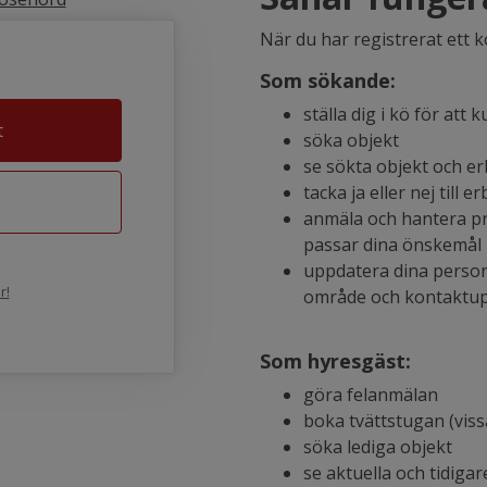
När du har registrerat ett 
Som sökande:
ställa dig i kö för att
t
söka objekt
se sökta objekt och e
tacka ja eller nej till 
anmäla och hantera pr
passar dina önskemål
uppdatera dina perso
r!
område och kontaktup
Som hyresgäst:
göra felanmälan
boka tvättstugan (vis
söka lediga objekt
se aktuella och tidigar