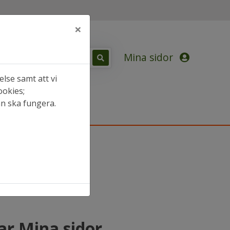
×
Mina sidor
lse samt att vi
ookies;
an ska fungera.
ar Mina sidor