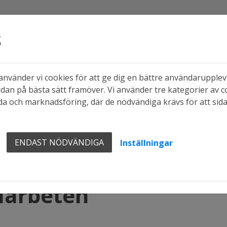
s
nvänder vi cookies för att ge dig en bättre användaruppleve
dan på bästa sätt framöver. Vi använder tre kategorier av c
a och marknadsföring, där de nödvändiga krävs för att sid
ENDAST NÖDVÄNDIGA
Inställningar
n
marbeten