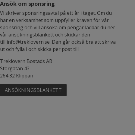
Ansök om sponsring
Vi skriver sponsringsavtal på ett år i taget. Om du
har en verksamhet som uppfyller kraven för vår
sponsring och vill ansöka om pengar laddar du ner
vår ansökningsblankett och skickar den
till info@treklovern.se. Den går också bra att skriva
ut och fylla i och skicka per post till:
Treklövern Bostads AB
Storgatan 43
264 32 Klippan
ANSÖKNINGSBLANKETT