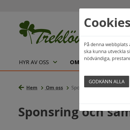
Cookie
På denna webbplats a
ska kunna utveckla si
nödvändiga, prestand
HYR AV OSS
OM OSS
GODKÄNN ALLA
Hem
Om oss
Sponsring och samarbete
Sponsring och sa