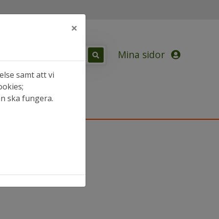
×
Mina sidor
lse samt att vi
ookies;
an ska fungera.