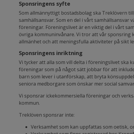
Sponsringens syfte
Som allmännyttigt bostadsbolag ska Treklövern till
samhällsansvar. Som en del i vårt samhällsansvar vä
föreningar. Föreningslivet är en viktig del i vårt s
övriga kommuninvånare. Vi tror att vår sponsring kan
allmänhet och att meningsfulla aktiviteter på sikt 
Sponsringens inriktning
Vi tycker att alla som vill delta i föreningslivet s
föreningar som på något sätt jobbar för att inklud
barn som lever i utanförskap, att bryta könsuppde
seniora medborgare som önskar mer social samva
Vi sponsrar ickekommersiella föreningar och verks
kommun.
Treklöven sponsrar inte:
Verksamhet som kan uppfattas som oetisk, omo