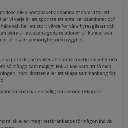
godose olika bostadsbehov samtidigt som vi tar ett
ljer vi varje år att sponsra ett antal verksamheter och
amhälle och har ett stort värde för våra hyresgäster och
 bidra till att skapa goda relationer till kunder och
leder till ökad samhörighet och trygghet.
ka kunna göra det och väljer att sponsra verksamheter och
era så många som möjligt. Fokus kan vara att få med
lningen inom idrotten eller att skapa sammanhang för
ro.
amheter som har en tydlig förankring i Klippans
ralisk eller integritetskränkande för någon individ.