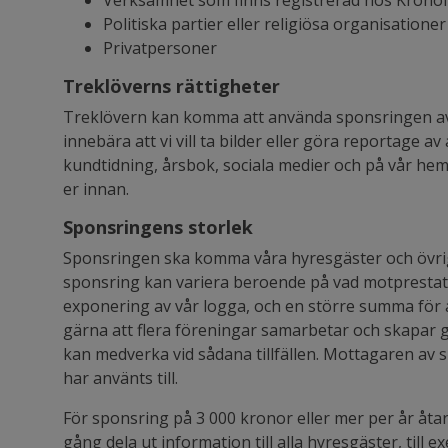
Verksamhet som finns registrerad hos Krono
Politiska partier eller religiösa organisationer
Privatpersoner
Treklöverns rättigheter
Treklövern kan komma att använda sponsringen av 
innebära att vi vill ta bilder eller göra reportage av
kundtidning, årsbok, sociala medier och på vår hem
er innan.
Sponsringens storlek
Sponsringen ska komma våra hyresgäster och övri
sponsring kan variera beroende på vad motprestat
exponering av vår logga, och en större summa för
gärna att flera föreningar samarbetar och skapar 
kan medverka vid sådana tillfällen. Mottagaren av 
har använts till.
För sponsring på 3 000 kronor eller mer per år åt
gång dela ut information till alla hyresgäster, till 